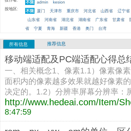
按作者:
不限
admin
kesion
按地区:
不限
厦门
天津市
重庆市
河北省
山西省
辽宁省
山东省
河南省
湖北省
湖南省
广东省
甘肃省
省
宁夏
青海
新疆
香港
奥门
台湾
推荐信息
所有信息
移动端适配及PC端适配心得总结体
一、相关概念1、像素1.1）像素像
面积内的像素越多效果就越好像素的
决定的。1.2）分辨率屏幕分辨率：
http://www.hedeai.com/Item/
8:47:59