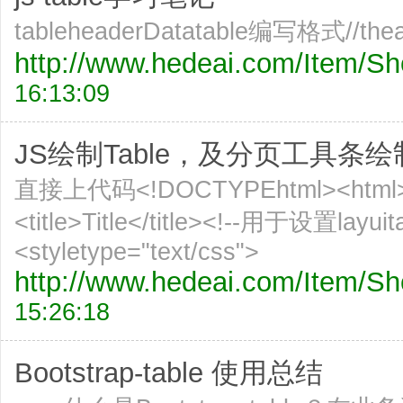
tableheaderDatatable编写格式//
http://www.hedeai.com/Item/
16:13:09
JS绘制Table，及分页工具条绘
直接上代码<!DOCTYPEhtml><html><h
<title>Title</title><!--用于设置lay
<styletype="text/css">
http://www.hedeai.com/Item/
15:26:18
Bootstrap-table 使用总结